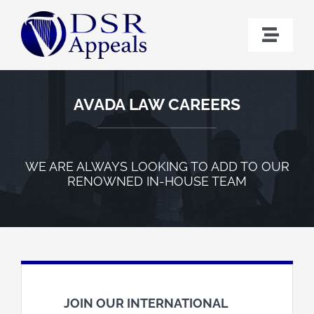
Skip
to
Toggl
content
Naviga
Home
AVADA LAW CAREERS
Bio
WE ARE ALWAYS LOOKING TO ADD TO OUR
Cases
RENOWNED IN-HOUSE TEAM
Contact
JOIN OUR INTERNATIONAL